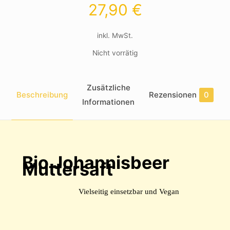
27,90
€
inkl. MwSt.
Nicht vorrätig
Zusätzliche
Beschreibung
Rezensionen
0
Informationen
Bio Johannisbeer
Muttersaft
Vielseitig einsetzbar und Vegan