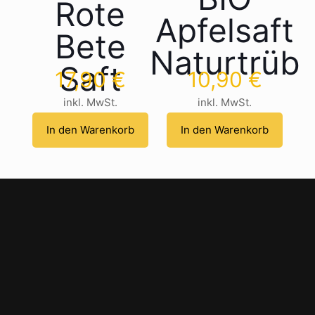
Rote
Apfelsaft
Bete
Naturtrüb
Saft
17,90
€
10,90
€
inkl. MwSt.
inkl. MwSt.
In den Warenkorb
In den Warenkorb