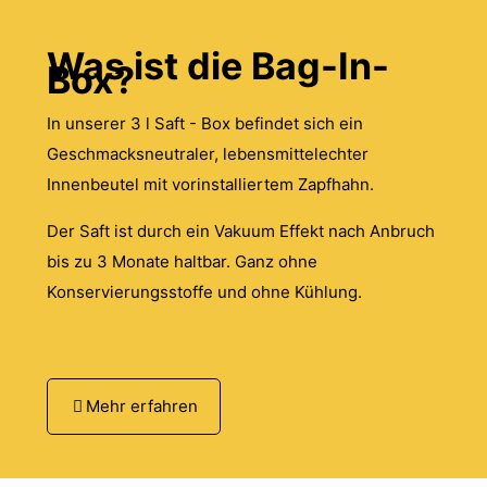
Was ist die Bag-In-
Box?
In unserer 3 l Saft - Box befindet sich ein
Geschmacksneutraler, lebensmittelechter
Innenbeutel mit vorinstalliertem Zapfhahn.
Der Saft ist durch ein Vakuum Effekt nach Anbruch
bis zu 3 Monate haltbar. Ganz ohne
Konservierungsstoffe und ohne Kühlung.
Rezensionen
Mehr erfahren
Gewicht
3 kg
Es gibt noch keine Rezensionen.