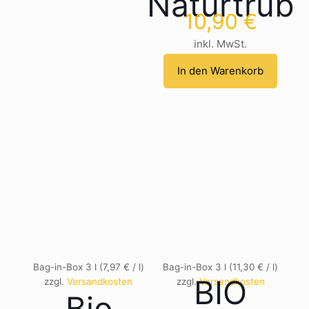
Naturtrüb
10,90
€
inkl. MwSt.
In den Warenkorb
Bag-in-Box 3
l
(
7,97
€
/
l
)
Bag-in-Box 3
l
(
11,30
€
/
l
)
BIO
zzgl.
Versandkosten
zzgl.
Versandkosten
Bio