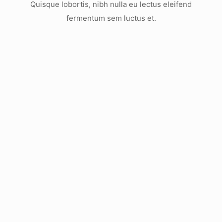
Quisque lobortis, nibh nulla eu lectus eleifend
fermentum sem luctus et.
T
h
e
b
i
g
g
e
s