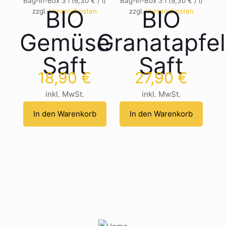
Bag-in-Box 3
l
(
6,30
€
/
l
)
Bag-in-Box 3
l
(
9,30
€
/
l
)
BIO
BIO
zzgl.
Versandkosten
zzgl.
Versandkosten
Gemüse
Granatapfel
Saft
Saft
18,90
€
27,90
€
inkl. MwSt.
inkl. MwSt.
In den Warenkorb
In den Warenkorb