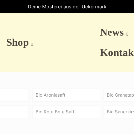
Deine Mosterei aus der Uckermark
News
Shop
Kontak
Bio Aroniasaft
Bio Granatap
t
Bio Rote Bete Saft
Bio Sauerkir