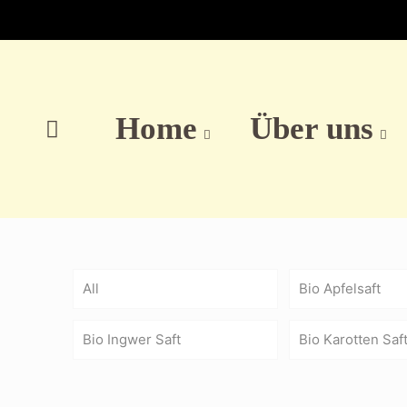
Home
Über uns
All
Bio Apfelsaft
Bio Ingwer Saft
Bio Karotten Saf