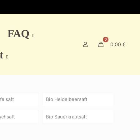
FAQ
0
0,00 €
t
felsaft
Bio Heidelbeersaft
schsaft
Bio Sauerkrautsaft